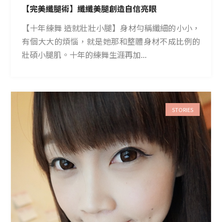
【完美纖腿術】纖纖美腿創造自信亮眼
【十年練舞 造就壯壯小腿】身材勻稱纖細的小小，
有個大大的煩惱，就是她那和整體身材不成比例的
壯碩小腿肌。十年的練舞生涯再加...
STORIES