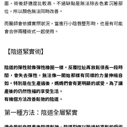
面，術後舒適度比較高，不過缺點是無法除去色素沉著部
位，所以顏色無法同時改善。
而醫師會依據實際狀況，當進行小陰唇整形時，也是有可能
會合併兩種術式一起使用。
【陰道緊實術】
陰道的彈性就像彈性橡圈一樣。反覆拉扯再放鬆很長一段時
間，會失去彈性，無法像一開始那樣有同樣的力量伸縮自
如。特別是在生產過後，媽媽們會有更明顯的感受。為了讓
產後的仍然性福的享受生活。
有幾個方法改善鬆弛的陰道。
第一種方法：陰道全層緊實
適合用於自然產後陰道鬆弛、陰道裂傷以致過於寬鬆的受術