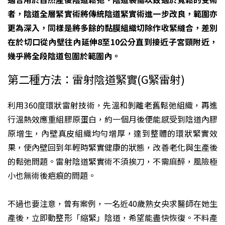
者，陰道全層緊實術將傳統陰道緊實術進一步改良，範圍亦
更為深入，同樣是將多餘的黏膜組織切除作收緊縫合，差別
在於切口從內壁往內延伸8至10公分直到接近子宮頸附近，
幾乎將全段陰道包圍於範圍內。
第二種方法：雷射陰道緊實(G緊雷射)
利用360度環狀雷射技術，先溫和剝離老舊鬆弛組織，再進
行溫熱效應重組膠原蛋白，約一個月後便能感受到陰道內膠
原增生，內壁真皮組織均勻增厚，達到整體的環狀緊實效
果，使內壁回到年輕時緊實健康的狀態，改善老化與生產後
的鬆弛問題。雷射陰道緊實術不須挨刀，不需麻醉，風險極
小也無術後疤痕的問題。
不過也要注意，曾有案例，一名近40歲熟女央求醫師在她生
產後，立即動整形「縮緊」陰道，希望能盡快恢復。不料產