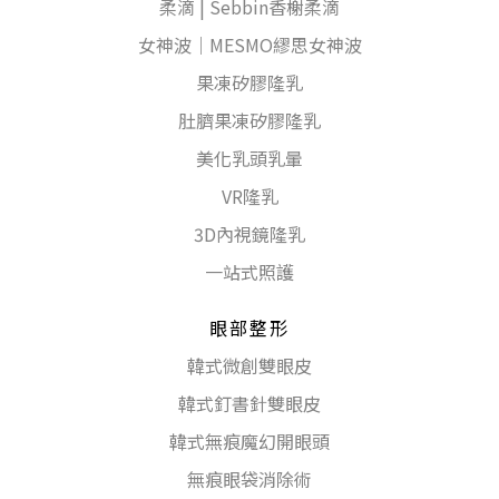
柔滴 | Sebbin香榭柔滴
女神波｜MESMO繆思女神波
果凍矽膠隆乳
肚臍果凍矽膠隆乳
美化乳頭乳暈
VR隆乳
3D內視鏡隆乳
一站式照護
眼部整形
韓式微創雙眼皮
韓式釘書針雙眼皮
韓式無痕魔幻開眼頭
無痕眼袋消除術