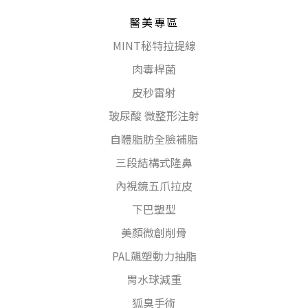
醫美專區
MINT秘特拉提線
肉毒桿菌
皮秒雷射
玻尿酸 微整形注射
自體脂肪全臉補脂
三段結構式隆鼻
內視鏡五爪拉皮
下巴塑型
美顏微創削骨
PAL飆塑動力抽脂
胃水球減重
狐臭手術