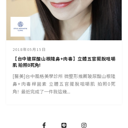
2018年05月15日
【台中玻尿酸山根隆鼻+肉毒】立體五官擺脫咀嚼
肌 拍照0死角!
[醫美]台中風格美學診所 微整形推薦玻尿酸山根隆
鼻+肉毒桿菌素 立體五官擺脫咀嚼肌 拍照0死
角! 最近完成了一件我這幾...