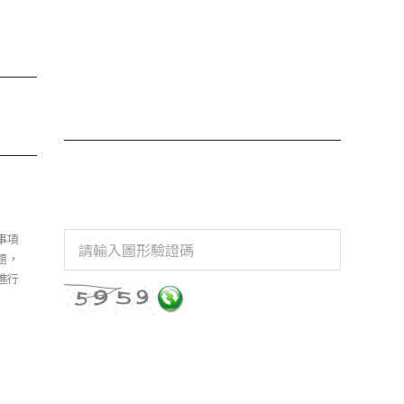
事項
題，
進行