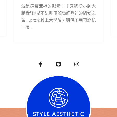
就是這雙無神的眼睛！！讓我從小到大
飽受"妳是不是昨晚沒睡好啊?"的問候之
苦....orz尤其上大學後，明明不用再穿統
一校...