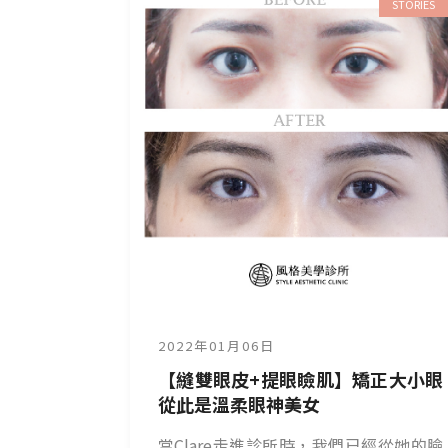
STORIES
2022年01月06日
【縫雙眼皮+提眼瞼肌】矯正大小眼
從此是溫柔眼神美女
當Clare走進診所時，我們已經從她的臉