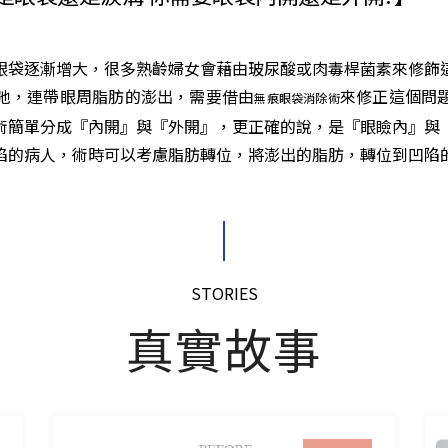
眼袋逐漸增大，很多熟齡婦女會藉由玻尿酸或肉毒桿菌素來修飾
弛，連帶眼周脂肪的澎出，需要借由
來修正這個問
無痕眼袋消除術
術簡單分成『內開』與『外開』，更正確的說，是『眼瞼內』與
陷的病人，術時可以考慮脂肪轉位，將澎出的脂肪，轉位到凹陷
STORIES
真實故事