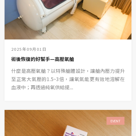
2025年09月01日
術後恢復的好幫手—高壓氧艙
什麼是高壓氧艙？以特殊艙體設計，讓艙內壓力提升
至正常大氣壓的1.5~3倍，讓氧氣能更有效地溶解在
血液中；再透過純氧供給提...
EVENT