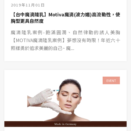
2019年11月01日
【台中魔滴隆乳】Motiva魔滴(波力媚)高流動性，使
胸型更具自然度
魔滴隆乳案例-飽滿圓潤、自然律動的誘人美胸
【MOTIVA魔滴隆乳案例】夢想沒有時限！年近六十
照樣勇於追求美麗的自己~ 魔...
EVENT