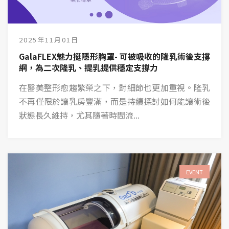
2025年11月01日
GalaFLEX魅力挺隱形胸罩- 可被吸收的隆乳術後支撐
網，為二次隆乳、提乳提供穩定支撐力
在醫美整形愈趨繁榮之下，對細節也更加重視。隆乳
不再僅限於讓乳房豐滿，而是持續探討如何能讓術後
狀態長久維持，尤其隨著時間流...
EVENT