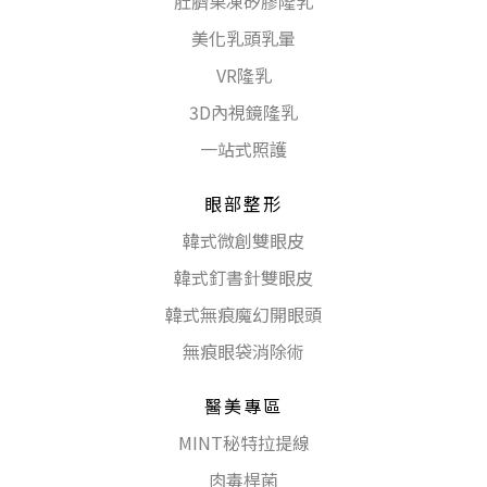
肚臍果凍矽膠隆乳
美化乳頭乳暈
VR隆乳
3D內視鏡隆乳
一站式照護
眼部整形
韓式微創雙眼皮
韓式釘書針雙眼皮
韓式無痕魔幻開眼頭
無痕眼袋消除術
醫美專區
MINT秘特拉提線
肉毒桿菌