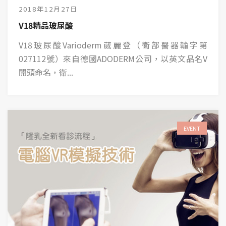
2018年12月27日
V18精品玻尿酸
V18玻尿酸Varioderm葳麗登（衛部醫器輸字第
027112號）來自德國ADODERM公司，以英文品名V
開頭命名，衛...
EVENT