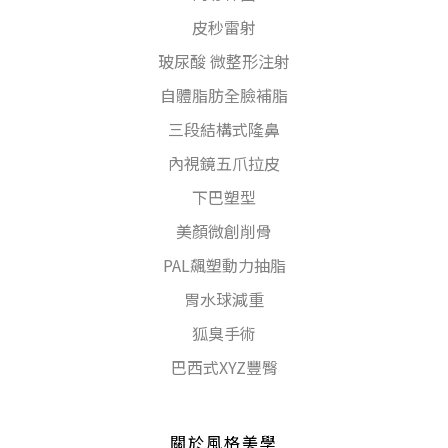
皮秒雷射
玻尿酸 微整形注射
自體脂肪全臉補脂
三段結構式隆鼻
內視鏡五爪拉皮
下巴塑型
美顏微創削骨
PAL飆塑動力抽脂
胃水球減重
狐臭手術
巴西式XYZ豐臀
關於風格美學