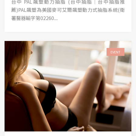
台中 PAL飆塑動力抽脂 (台中抽脂│台中抽脂推
薦)PAL飆塑為美國麥可艾爾飆塑動力式抽脂系統(衛
署醫器輸字第02260...
EVENT