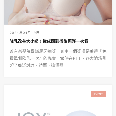
2024年04月19日
隆乳改善大小奶！從成因到術後照護一次看
曾有某醫院舉辦尾牙抽獎，其中一個獎項是獲得『免
費單側隆乳一次』的機會，當時在PTT、各大論壇引
起了廣泛討論，然而、這個獎...
EVENT