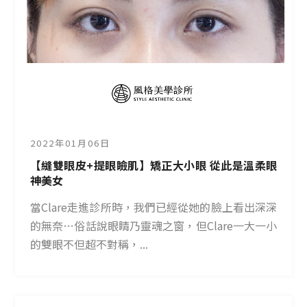
2022年01月06日
【縫雙眼皮+提眼瞼肌】矯正大小眼 從此是溫柔眼
神美女
當Clare走進診所時，我們已經從她的臉上看出深深
的無奈…俗話說眼睛乃靈魂之窗，但Clare一大一小
的雙眼不但超不對稱，...