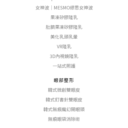
女神波｜MESMO繆思女神波
果凍矽膠隆乳
肚臍果凍矽膠隆乳
美化乳頭乳暈
VR隆乳
3D內視鏡隆乳
一站式照護
眼部整形
韓式微創雙眼皮
韓式釘書針雙眼皮
韓式無痕魔幻開眼頭
無痕眼袋消除術