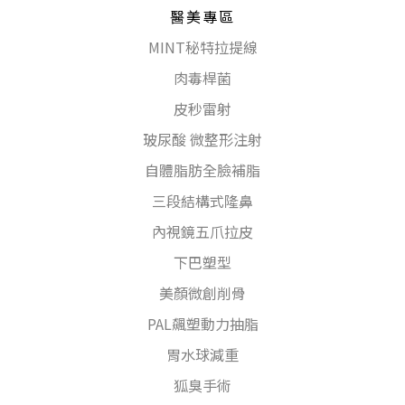
醫美專區
MINT秘特拉提線
肉毒桿菌
皮秒雷射
玻尿酸 微整形注射
自體脂肪全臉補脂
三段結構式隆鼻
內視鏡五爪拉皮
下巴塑型
美顏微創削骨
PAL飆塑動力抽脂
胃水球減重
狐臭手術