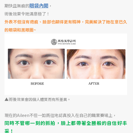
眼袋內開
期快且無痕的
，
術後效果令她滿意極了！
外表不但沒有疤痕、臉部也顯得更有精神，完美解決了她在意已久
的眼袋和黑眼圈~
▲術後
效果會因個人體質而有所差異。
現在的Aileen不但一如既往地認真投入在自己的職業賽場上，
同時不管哪一刻的抓拍，臉上都帶著全勝般的自信好丰
采！