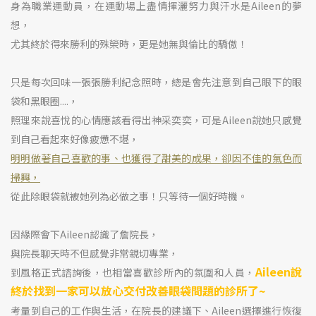
身為職業運動員，在運動場上盡情揮灑努力與汗水是Aileen的夢
想，
尤其終於得來勝利的殊榮時，更是她無與倫比的驕傲！
只是每次回味一張張勝利紀念照時，總是會先注意到自己眼下的眼
袋和黑眼圈....，
照理來說喜悅的心情應該看得出神采奕奕，可是Aileen說她只感覺
到自己看起來好像疲憊不堪，
明明做著自己喜歡的事、也獲得了甜美的成果，卻因不佳的氣色而
掃興，
從此除眼袋就被她列為必做之事！只等待一個好時機。
因緣際會下Aileen認識了詹院長，
與院長聊天時不但感覺非常親切專業，
Aileen說
到風格正式諮詢後，也相當喜歡診所內的氛圍和人員，
終於找到一家可以放心交付改善眼袋問題的診所了~
考量到自己的工作與生活，在院長的建議下、Aileen選擇進行恢復