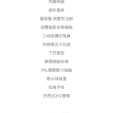
肉毒桿菌
皮秒雷射
玻尿酸 微整形注射
自體脂肪全臉補脂
三段結構式隆鼻
內視鏡五爪拉皮
下巴塑型
美顏微創削骨
PAL飆塑動力抽脂
胃水球減重
狐臭手術
巴西式XYZ豐臀