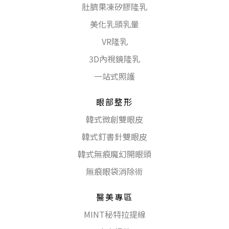
肚臍果凍矽膠隆乳
美化乳頭乳暈
VR隆乳
3D內視鏡隆乳
一站式照護
眼部整形
韓式微創雙眼皮
韓式釘書針雙眼皮
韓式無痕魔幻開眼頭
無痕眼袋消除術
醫美專區
MINT秘特拉提線