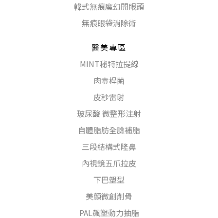
韓式無痕魔幻開眼頭
無痕眼袋消除術
醫美專區
MINT秘特拉提線
肉毒桿菌
皮秒雷射
玻尿酸 微整形注射
自體脂肪全臉補脂
三段結構式隆鼻
內視鏡五爪拉皮
下巴塑型
美顏微創削骨
PAL飆塑動力抽脂