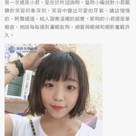
第一次遇見小君，是在診所諮詢時，當時小編就對小君靦
腆的笑容印象深刻，笑容中露出可愛的牙套，講話慢慢
的、輕聲細語，給人甜美溫暖的感覺。那時的小君還是單
眼皮，她說每每遇到畫眼妝時，總要與眼線和眼影奮戰許
久。