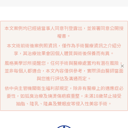
本文案例均已經過當事人同意刊登露出，並簽署同意公開授
權書。
本文術前術後案例照資訊，僅作為手術醫療資訊之介紹分
享，其治療效果會因個人體質與術後保養而有異。
風格美學診所提醒您，任何手術與醫療處置均有潛在風險，
並非每個人都適合，本文內容僅供參考，實際須由醫師當面
與您進行評估及溝通而定。
依中央主管機關衛生福利部規定，除非有醫療上的適應症必
要性，如狐臭治療及燒燙傷疤痕重整，未滿18歲禁止接受
抽脂、隆乳、隆鼻及雙眼皮等侵入性美容手術。