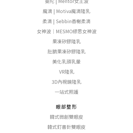
曼陀 | Mentor女王波
魔滴 | Motiva魔滴隆乳
柔滴 | Sebbin香榭柔滴
女神波｜MESMO繆思女神波
果凍矽膠隆乳
肚臍果凍矽膠隆乳
美化乳頭乳暈
VR隆乳
3D內視鏡隆乳
一站式照護
眼部整形
韓式微創雙眼皮
韓式釘書針雙眼皮