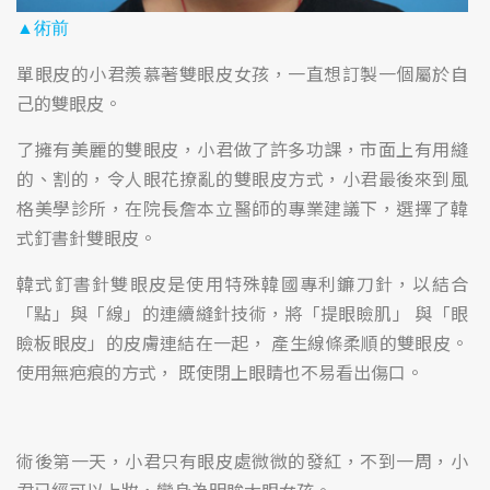
▲術前
單眼皮的小君羨慕著雙眼皮女孩，一直想訂製一個屬於自
己的雙眼皮。
了擁有美麗的雙眼皮，小君做了許多功課，市面上有用縫
的、割的，令人眼花撩亂的雙眼皮方式，小君最後來到風
格美學診所，在院長詹本立醫師的專業建議下，選擇了韓
式釘書針雙眼皮。
韓式釘書針雙眼皮是使用特殊韓國專利鐮刀針，以結合
「點」與「線」的連續縫針技術，將「提眼瞼肌」 與「眼
瞼板眼皮」的皮膚連結在一起， 產生線條柔順的雙眼皮。
使用無疤痕的方式， 既使閉上眼睛也不易看出傷口。
術後第一天，小君只有眼皮處微微的發紅，不到一周，小
君已經可以上妝，變身為明眸大眼女孩。