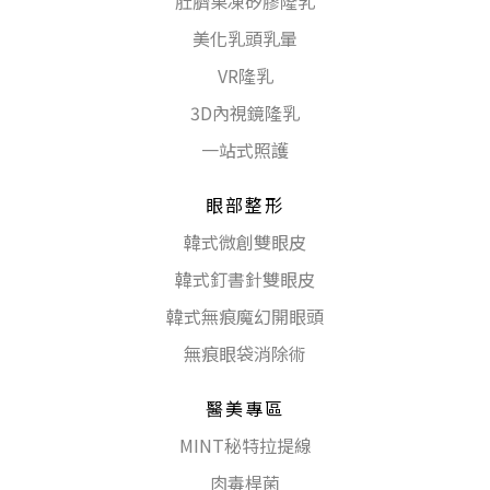
肚臍果凍矽膠隆乳
美化乳頭乳暈
VR隆乳
3D內視鏡隆乳
一站式照護
眼部整形
韓式微創雙眼皮
韓式釘書針雙眼皮
韓式無痕魔幻開眼頭
無痕眼袋消除術
醫美專區
MINT秘特拉提線
肉毒桿菌