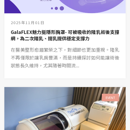
2025年11月01日
GalaFLEX魅力挺隱形胸罩- 可被吸收的隆乳術後支撐
網，為二次隆乳、提乳提供穩定支撐力
在醫美整形愈趨繁榮之下，對細節也更加重視。隆乳
不再僅限於讓乳房豐滿，而是持續探討如何能讓術後
狀態長久維持，尤其隨著時間流...
EVENT