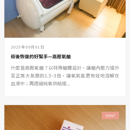
2025年09月01日
術後恢復的好幫手—高壓氧艙
什麼是高壓氧艙？以特殊艙體設計，讓艙內壓力提升
至正常大氣壓的1.5~3倍，讓氧氣能更有效地溶解在
血液中；再透過純氧供給提...
EVENT