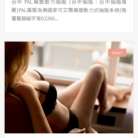
台中 PAL飆塑動力抽脂 (台中抽脂│台中抽脂推
薦)PAL飆塑為美國麥可艾爾飆塑動力式抽脂系統(衛
署醫器輸字第02260...
EVENT