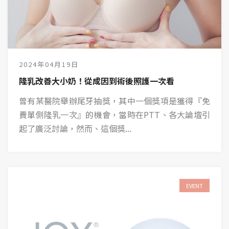
2024年04月19日
隆乳改善大小奶！從成因到術後照護一次看
曾有某醫院舉辦尾牙抽獎，其中一個獎項是獲得『免
費單側隆乳一次』的機會，當時在PTT、各大論壇引
起了廣泛討論，然而、這個獎...
EVENT