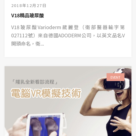
2018年12月27日
V18精品玻尿酸
V18玻尿酸Varioderm葳麗登（衛部醫器輸字第
027112號）來自德國ADODERM公司，以英文品名V
開頭命名，衛...
EVENT