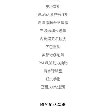
皮秒雷射
玻尿酸 微整形注射
自體脂肪全臉補脂
三段結構式隆鼻
內視鏡五爪拉皮
下巴塑型
美顏微創削骨
PAL飆塑動力抽脂
胃水球減重
狐臭手術
巴西式XYZ豐臀
關於風格美學