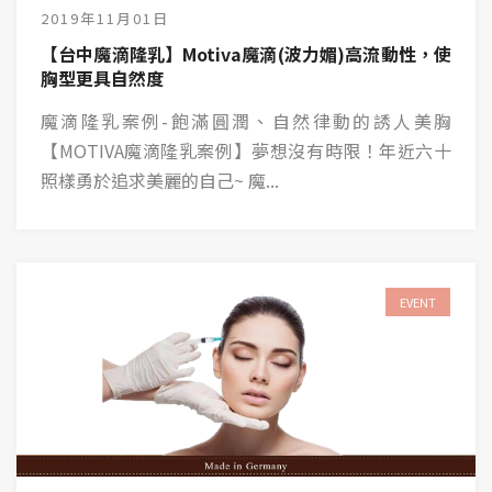
2019年11月01日
【台中魔滴隆乳】Motiva魔滴(波力媚)高流動性，使
胸型更具自然度
魔滴隆乳案例-飽滿圓潤、自然律動的誘人美胸
【MOTIVA魔滴隆乳案例】夢想沒有時限！年近六十
照樣勇於追求美麗的自己~ 魔...
EVENT