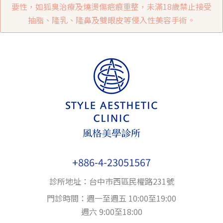
要性，如狐臭治療及燒燙傷疤痕重整，未滿18歲禁止接受
抽脂、隆乳、隆鼻及雙眼皮等侵入性美容手術。
+886-4-23051567
診所地址：台中巿西區民權路231號
門診時間：週一至週五 10:00至19:00
週六 9:00至18:00