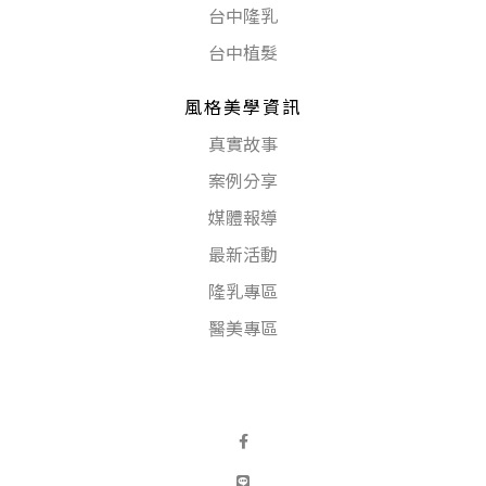
台中隆乳
台中植髮
風格美學資訊
真實故事
案例分享
媒體報導
最新活動
隆乳專區
醫美專區