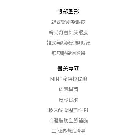
眼部整形
韓式微創雙眼皮
韓式釘書針雙眼皮
韓式無痕魔幻開眼頭
無痕眼袋消除術
醫美專區
MINT秘特拉提線
肉毒桿菌
皮秒雷射
玻尿酸 微整形注射
自體脂肪全臉補脂
三段結構式隆鼻