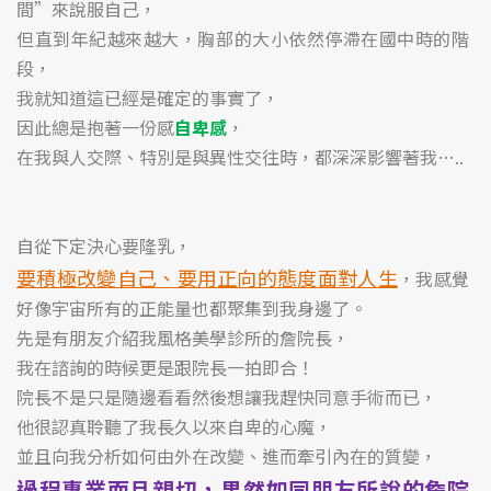
間”來說服自己，
但直到年紀越來越大，胸部的大小依然停滯在國中時的階
段，
我就知道這已經是確定的事實了，
因此總是抱著一份感
自卑感
，
在我與人交際、特別是與異性交往時，都深深影響著我…..
自從下定決心要隆乳，
要積極改變自己、要用正向的態度面對人生
，我感覺
好像宇宙所有的正能量也都聚集到我身邊了。
先是有朋友介紹我風格美學診所的詹院長，
我在諮詢的時候更是跟院長一拍即合！
院長不是只是隨邊看看然後想讓我趕快同意手術而已，
他很認真聆聽了我長久以來自卑的心魔，
並且向我分析如何由外在改變、進而牽引內在的質變，
過程專業而且親切，果然如同朋友所說的詹院